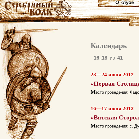
О клубе
Календарь
16
..
18
из
41
23—24 июня 2012
«Первая Столиц
М
есто проведения: Ладо
16—17 июня 2012
«Вятская Сторо
М
есто проведения: с. Д